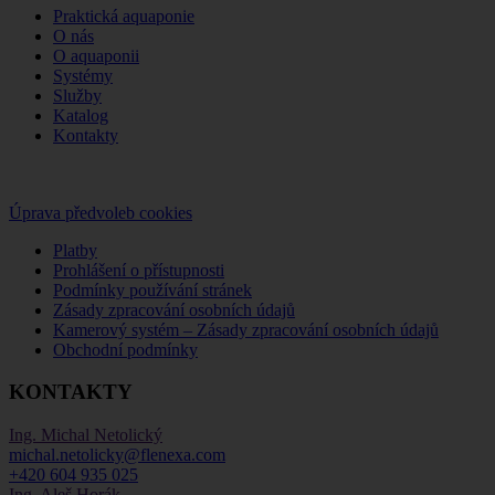
Praktická aquaponie
O nás
O aquaponii
Systémy
Služby
Katalog
Kontakty
Úprava předvoleb cookies
Platby
Prohlášení o přístupnosti
Podmínky používání stránek
Zásady zpracování osobních údajů
Kamerový systém – Zásady zpracování osobních údajů
Obchodní podmínky
KONTAKTY
Ing. Michal Netolický
michal.netolicky@flenexa.com
+420 604 935 025
Ing. Aleš Horák