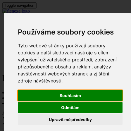
Toggle navigation
O nás
O aquaponii
Používáme soubory cookies
Systémy
Služby
Školení
Tyto webové stránky používají soubory
Katalog
Čeština‎
cookies a další sledovací nástroje s cílem
Kontakty
vylepšení uživatelského prostředí, zobrazení
přizpůsobeného obsahu a reklam, analýzy
návštěvnosti webových stránek a zjištění
Poradenství a legislativa
zdroje návštěvnosti.
Úvod
Souhlasím
Poradenství a legislativa
Odmítám
Aquaponie není snadná disciplína, vyžaduje znalosti a zkušenosti.
My je poctivě sbíráme už řadu let. Podělíme se s vámi o naše
Upravit mé předvolby
znalosti praktického aquaponického farmaření i právních požadavků
na vaše podnikání.