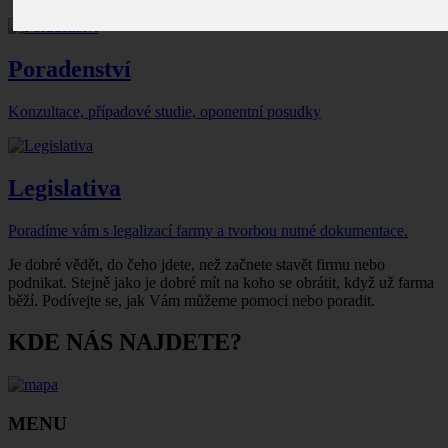
Poradenství
Konzultace, případové studie, oponentní posudky
Legislativa
Poradíme vám s legalizací farmy a tvorbou nutné dokumentace.
Je dobré vědět, do čeho jdete, než začnete stavět firmu nebo
podnikat. Stejně jako je dobré mít na koho se obrátit, když už farma
běží. Podívejte se, jak Vám můžeme pomoci nebo poradit.
KDE NÁS NAJDETE?
MENU