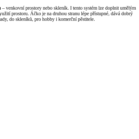
u
– venkovní prostory nebo skleník. I tento systém lze doplnit umělým
využití prostoru. Áčko je na druhou stranu lépe přístupné, dává dobrý
dy, do skleníků, pro hobby i komerční pěstitele.