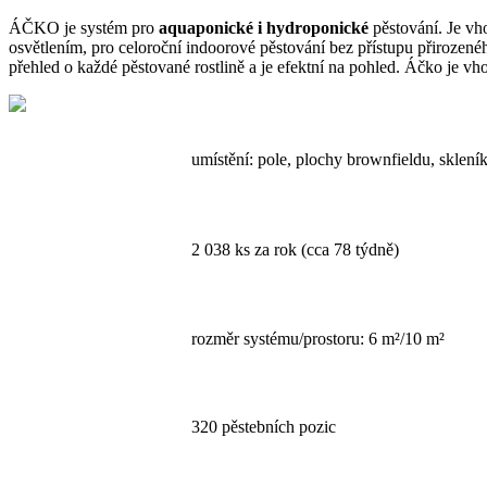
ÁČKO je systém pro
aquaponické
i hydroponické
pěstování. Je v
osvětlením, pro celoroční indoorové pěstování bez přístupu přirozeného
přehled o každé pěstované rostlině a je efektní na pohled. Áčko je v
umístění: pole, plochy brownfieldu, sklen
2 038 ks za rok (cca 78 týdně)
rozměr systému/prostoru: 6 m²/10 m²
320 pěstebních pozic