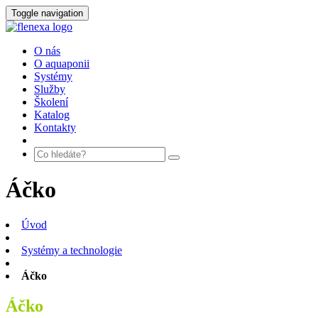
Toggle navigation
O nás
O aquaponii
Systémy
Služby
Školení
Katalog
Kontakty
Áčko
Úvod
Systémy a technologie
Áčko
Áčko