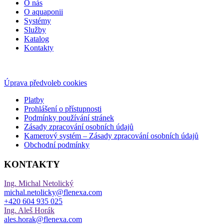
O nás
O aquaponii
Systémy
Služby
Katalog
Kontakty
Úprava předvoleb cookies
Platby
Prohlášení o přístupnosti
Podmínky používání stránek
Zásady zpracování osobních údajů
Kamerový systém – Zásady zpracování osobních údajů
Obchodní podmínky
KONTAKTY
Ing. Michal Netolický
michal.netolicky@flenexa.com
+420 604 935 025
Ing. Aleš Horák
ales.horak@flenexa.com