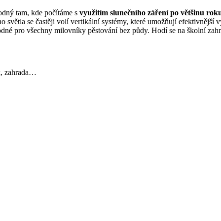
hodný tam, kde počítáme s
využitím slunečního záření po většinu rok
 světla se častěji volí vertikální systémy, které umožňují efektivnější 
hodné pro všechny milovníky pěstování bez půdy. Hodí se na školní zahra
ík, zahrada…