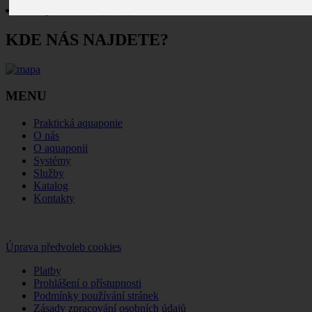
salát pro ikonu 2_ořez_85x85
KDE NÁS NAJDETE?
MENU
Praktická aquaponie
O nás
O aquaponii
Systémy
Služby
Katalog
Kontakty
Úprava předvoleb cookies
Platby
Prohlášení o přístupnosti
Podmínky používání stránek
Zásady zpracování osobních údajů