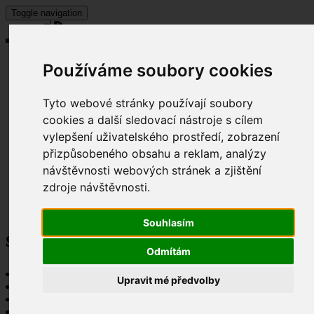
Toggle navigation
Používáme soubory cookies
Tyto webové stránky používají soubory
O nás
O aquaponii
cookies a další sledovací nástroje s cílem
Systémy
vylepšení uživatelského prostředí, zobrazení
Služby
přizpůsobeného obsahu a reklam, analýzy
Školení
Katalog
návštěvnosti webových stránek a zjištění
Čeština‎
Kontakty
zdroje návštěvnosti.
Souhlasím
salát pro ikonu 2_ořez_85x85
Odmítám
Úvod
Upravit mé předvolby
Mediální soubory