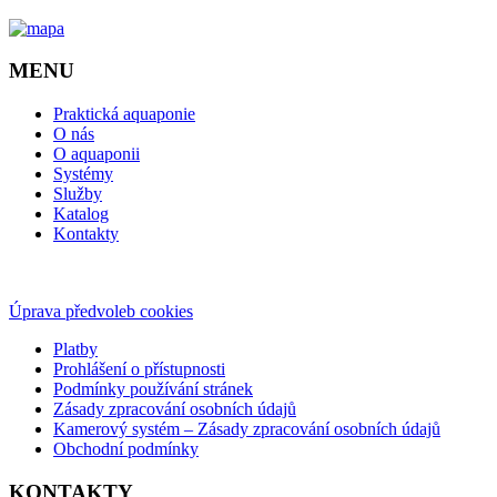
MENU
Praktická aquaponie
O nás
O aquaponii
Systémy
Služby
Katalog
Kontakty
Úprava předvoleb cookies
Platby
Prohlášení o přístupnosti
Podmínky používání stránek
Zásady zpracování osobních údajů
Kamerový systém – Zásady zpracování osobních údajů
Obchodní podmínky
KONTAKTY