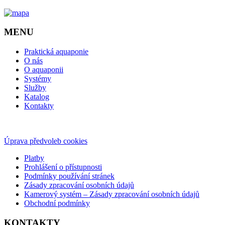
MENU
Praktická aquaponie
O nás
O aquaponii
Systémy
Služby
Katalog
Kontakty
Úprava předvoleb cookies
Platby
Prohlášení o přístupnosti
Podmínky používání stránek
Zásady zpracování osobních údajů
Kamerový systém – Zásady zpracování osobních údajů
Obchodní podmínky
KONTAKTY