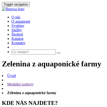
Toggle navigation
O nás
O aquaponii
Systémy
Služby
Školení
Katalog
Kontakty
Zelenina z aquaponické farmy
Úvod
Mediální soubory
Zelenina z aquaponické farmy
KDE NÁS NAJDETE?