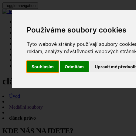
Toggle navigation
O nás
O aquaponii
Používáme soubory cookies
Systémy
Služby
Tyto webové stránky používají soubory cookies 
Školení
Katalog
reklam, analýzy návštěvnosti webových stránek 
Kontakty
Souhlasím
Odmítám
Upravit mé předvol
clánek právo
Úvod
Mediální soubory
clánek právo
KDE NÁS NAJDETE?