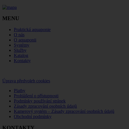
MENU
Praktická aquaponie
O nás
O aquaponii
Systémy
Služby
Katalog
Kontakty
Úprava předvoleb cookies
Platby
Prohlášení o přístupnosti
Podmínky používání stránek
Zásady zpracování osobních údajů
Kamerový systém – Zásady zpracování osobních údajů
Obchodní podmínky
KONTAKTY