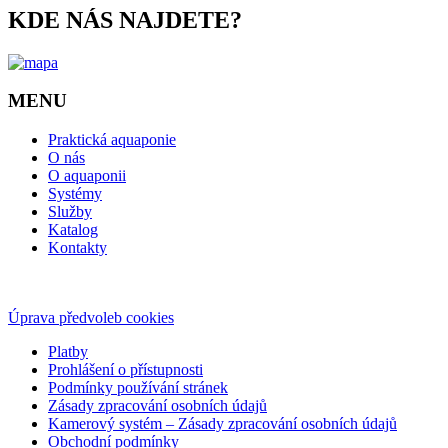
KDE NÁS NAJDETE?
MENU
Praktická aquaponie
O nás
O aquaponii
Systémy
Služby
Katalog
Kontakty
Úprava předvoleb cookies
Platby
Prohlášení o přístupnosti
Podmínky používání stránek
Zásady zpracování osobních údajů
Kamerový systém – Zásady zpracování osobních údajů
Obchodní podmínky