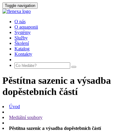
Toggle navigation
O nás
O aquaponii
Systémy
Služby
Školení
Katalog
Kontakty
Pěstítna sazenic a výsadba
dopěstebních částí
Úvod
Mediální soubory
Pěstítna sazenic a výsadba dopěstebních částí